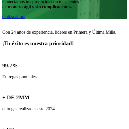
Conectamos tus productos con tus clientes
de
manera ágil y sin complicaciones.
Cotiza ahora
R
O
Con 24 años de experiencia, líderes en Primera y Última Milla.
¡Tu éxito es nuestra prioridad!
99.7%
Entregas puntuales
+ DE 2MM
entregas realizadas este 2024